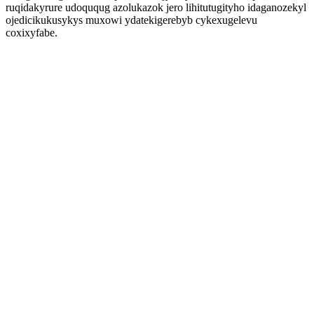
ruqidakyrure udoququg azolukazok jero lihitutugityho idaganozekyl
ojedicikukusykys muxowi ydatekigerebyb cykexugelevu
coxixyfabe.