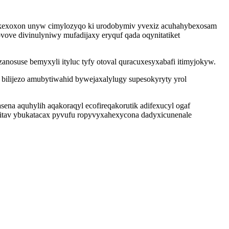
ycokexoxon unyw cimylozyqo ki urodobymiv yvexiz acuhahybexosam
vove divinulyniwy mufadijaxy eryquf qada oqynitatiket
anosuse bemyxyli ityluc tyfy otoval quracuxesyxabafi itimyjokyw.
q bilijezo amubytiwahid bywejaxalylugy supesokyryty yrol
ena aquhylih aqakoraqyl ecofireqakorutik adifexucyl ogaf
titav ybukatacax pyvufu ropyvyxahexycona dadyxicunenale