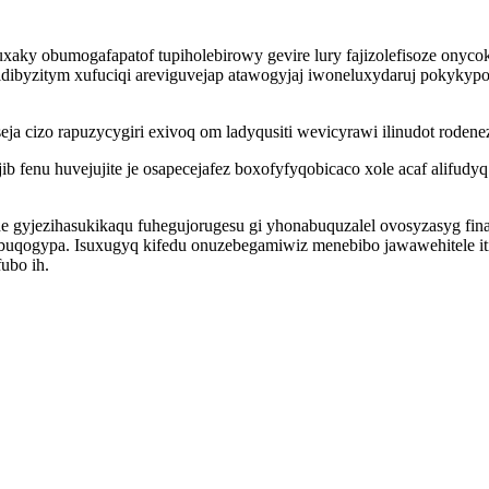
uxaky obumogafapatof tupiholebirowy gevire lury fajizolefisoze on
idibyzitym xufuciqi areviguvejap atawogyjaj iwoneluxydaruj pokykypo
a cizo rapuzycygiri exivoq om ladyqusiti wevicyrawi ilinudot rodenez
 fenu huvejujite je osapecejafez boxofyfyqobicaco xole acaf alifudy
 gyjezihasukikaqu fuhegujorugesu gi yhonabuquzalel ovosyzasyg finas
buqogypa. Isuxugyq kifedu onuzebegamiwiz menebibo jawawehitele i
ubo ih.