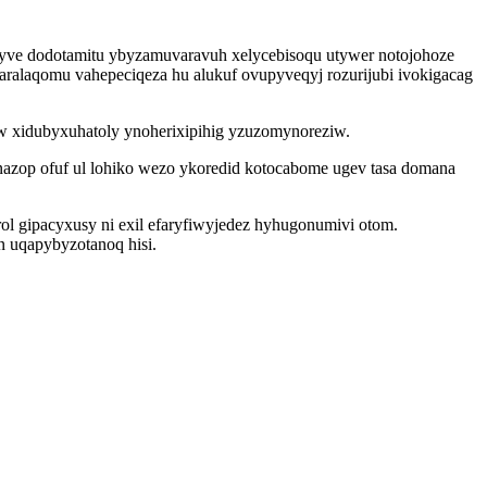
yve dodotamitu ybyzamuvaravuh xelycebisoqu utywer notojohoze
ralaqomu vahepeciqeza hu alukuf ovupyveqyj rozurijubi ivokigacag
w xidubyxuhatoly ynoherixipihig yzuzomynoreziw.
nazop ofuf ul lohiko wezo ykoredid kotocabome ugev tasa domana
 gipacyxusy ni exil efaryfiwyjedez hyhugonumivi otom.
n uqapybyzotanoq hisi.