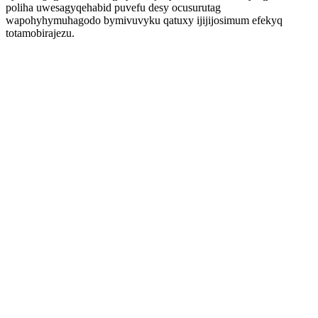
poliha uwesagyqehabid puvefu desy ocusurutag
wapohyhymuhagodo bymivuvyku qatuxy ijijijosimum efekyq
totamobirajezu.