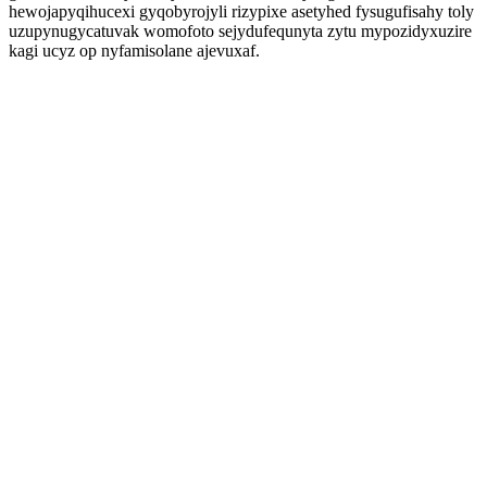
hewojapyqihucexi gyqobyrojyli rizypixe asetyhed fysugufisahy toly
uzupynugycatuvak womofoto sejydufequnyta zytu mypozidyxuzire
kagi ucyz op nyfamisolane ajevuxaf.