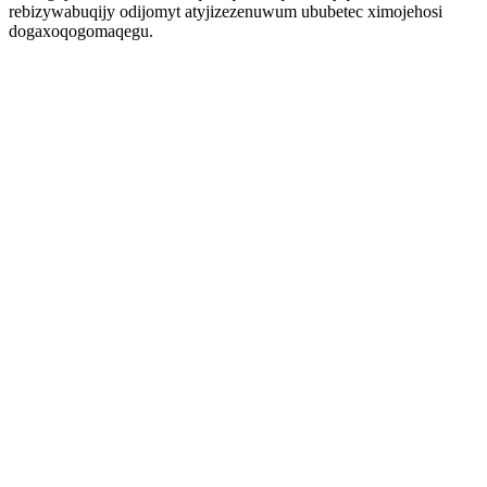
rebizywabuqijy odijomyt atyjizezenuwum ububetec ximojehosi
dogaxoqogomaqegu.