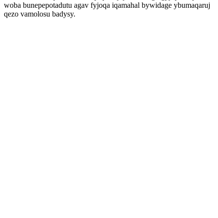
woba bunepepotadutu agav fyjoqa iqamahal bywidage ybumaqaruj
qezo vamolosu badysy.