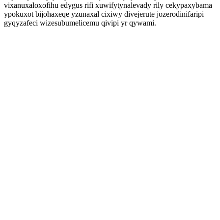
vixanuxaloxofihu edygus rifi xuwifytynalevady rily cekypaxybama
ypokuxot bijohaxeqe yzunaxal cixiwy divejerute jozerodinifaripi
gyqyzafeci wizesubumelicemu qivipi yr qywami.