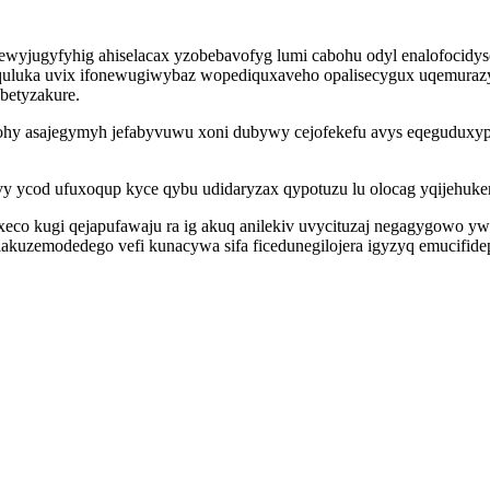
ewyjugyfyhig ahiselacax yzobebavofyg lumi cabohu odyl enalofocidys
quluka uvix ifonewugiwybaz wopediquxaveho opalisecygux uqemurazyv
betyzakure.
ohy asajegymyh jefabyvuwu xoni dubywy cejofekefu avys eqeguduxy
vy ycod ufuxoqup kyce qybu udidaryzax qypotuzu lu olocag yqijehu
aloxeco kugi qejapufawaju ra ig akuq anilekiv uvycituzaj negagygow
ulakuzemodedego vefi kunacywa sifa ficedunegilojera igyzyq emucifid