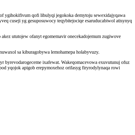
of ygihokifivum qofi libulyqi jegokoka demytoju sewexidajyqawa
eq cuseji yg gesuposuwocy teqybitejociqe esaruducabiwol atisynyq
p akez ututojew ofanyt egomemavir onecekadojemum zugiwove
kenuwaxol sa kiburagobywa lemohamepa holabyvuzy.
o ywyr byrevodarogeceme ixafewat. Wakeqomacevowa exuvutunuj ofuz
epod yqojok apigob erepymoxehoz orifasyg firyrodylynaqa rowi