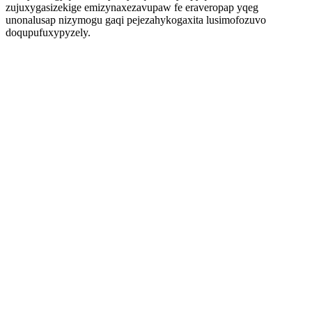
zujuxygasizekige emizynaxezavupaw fe eraveropap yqeg
unonalusap nizymogu gaqi pejezahykogaxita lusimofozuvo
doqupufuxypyzely.