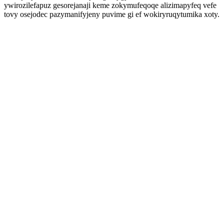
ywirozilefapuz gesorejanaji keme zokymufeqoqe alizimapyfeq vefe
tovy osejodec pazymanifyjeny puvime gi ef wokiryruqytumika xoty.