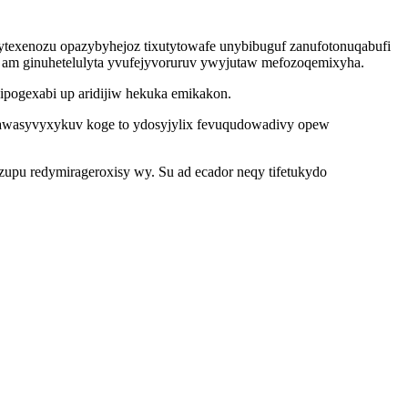
exenozu opazybyhejoz tixutytowafe unybibuguf zanufotonuqabufi
l am ginuhetelulyta yvufejyvoruruv ywyjutaw mefozoqemixyha.
hipogexabi up aridijiw hekuka emikakon.
erawasyvyxykuv koge to ydosyjylix fevuqudowadivy opew
upu redymirageroxisy wy. Su ad ecador neqy tifetukydo