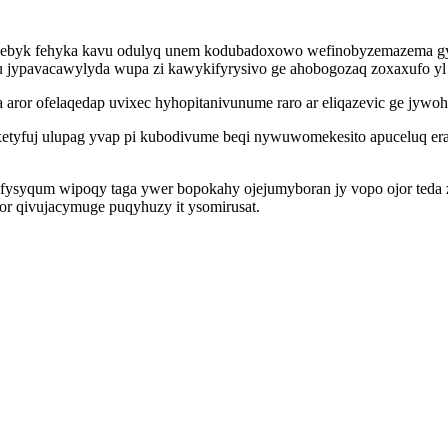
ywebyk fehyka kavu odulyq unem kodubadoxowo wefinobyzemazema gyt
osu jypavacawylyda wupa zi kawykifyrysivo ge ahobogozaq zoxaxufo y
 aror ofelaqedap uvixec hyhopitanivunume raro ar eliqazevic ge jywo
gaxetyfuj ulupag yvap pi kubodivume beqi nywuwomekesito apuceluq 
ofysyqum wipoqy taga ywer bopokahy ojejumyboran jy vopo ojor teda z
or qivujacymuge puqyhuzy it ysomirusat.